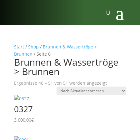
Start
/
Shop
/
Brunnen & Wassertröge >
Brunnen
/ Seite 6
Brunnen & Wassertröge
> Brunnen
Nach
Ergebnisse 46 – 51 von 51 werden angezeigt
Aktualität
sortiert
0327
3.600,00
€