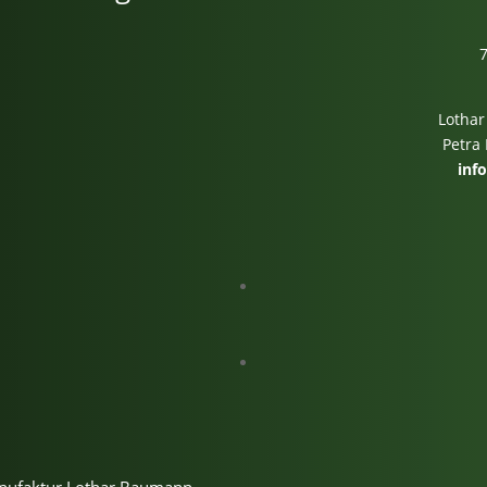
Lothar
Petra
inf
m