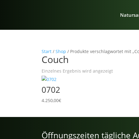
Natursa
Start
/
Shop
/ Produkte verschlagwortet mit „C
Couch
Einzelnes Ergebnis wird angezeigt
0702
4.250,00
€
Öffnungszeiten tägliche A