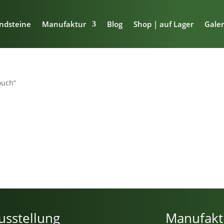
ndsteine
Manufaktur
Blog
Shop | auf Lager
Galer
ouch“
usstellung
Manufakt