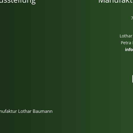
Lothar
Petra
inf
m
anufaktur Lothar Baumann