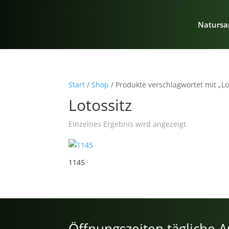
Natursa
Start
/
Shop
/ Produkte verschlagwortet mit „Lo
Lotossitz
Einzelnes Ergebnis wird angezeigt
1145
Öffnungszeiten tägliche A