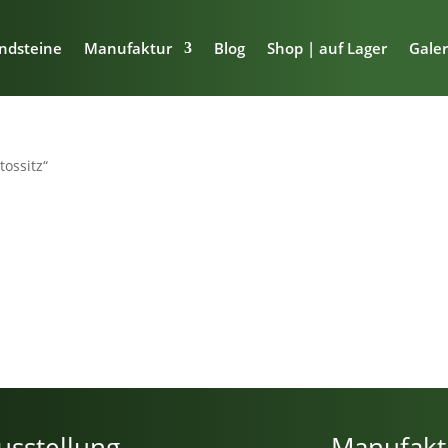
ndsteine
Manufaktur
Blog
Shop | auf Lager
Galer
tossitz“
usstellung
Manufakt