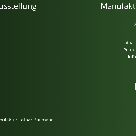
usstellung
Manufakt
Lothar
Petra
inf
m
anufaktur Lothar Baumann