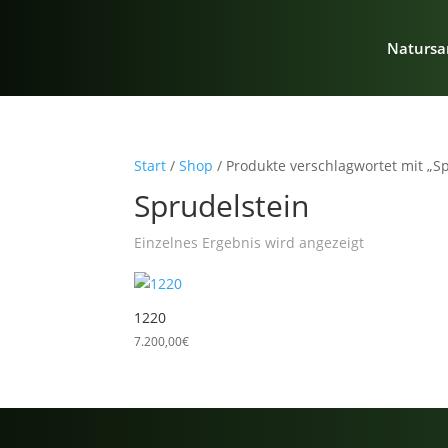
Natursa
Start
/
Shop
/ Produkte verschlagwortet mit „S
Sprudelstein
Einzelnes Ergebnis wird angezeigt
1220
7.200,00
€