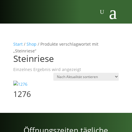
Start
/
Shop
/ Produkte verschlagwortet mit
„Steinriese“
Steinriese
Einzelnes Ergebnis wird angezeigt
1276
Öffnungszeiten tägliche