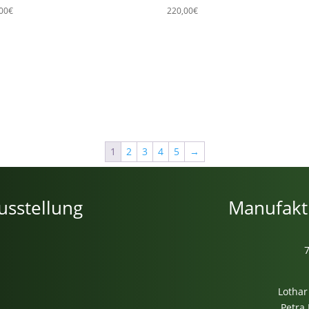
,00
€
220,00
€
1
2
3
4
5
→
usstellung
Manufakt
Lothar
Petra