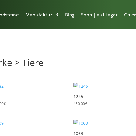
ndsteine
Manufaktur
Blog
Shop | auf Lager
Galer
ke > Tiere
h
lität
ert
1245
,00
€
450,00
€
1063