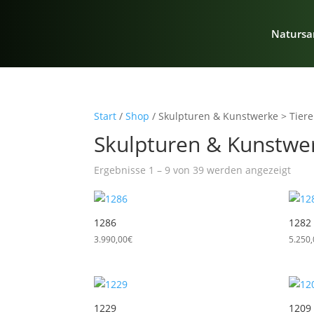
Natursa
Start
/
Shop
/ Skulpturen & Kunstwerke > Tiere
Skulpturen & Kunstwer
Nac
Ergebnisse 1 – 9 von 39 werden angezeigt
Aktua
sorti
1286
1282
3.990,00
€
5.250
1229
1209