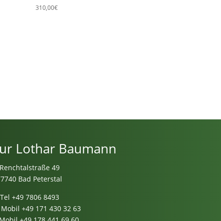
310,00
€
ur Lothar Baumann
Renchtalstraße 49
77740 Bad Peterstal
Tel
+49 7806 8493
 Mobil
+49 171 430 32 63
 Mobil
+49 178 441 69 60