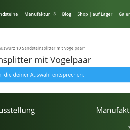
ndsteine
Manufaktur
Blog
Shop | auf Lager
Galer
auswurz 10 Sandsteinsplitter mit Vogelpaar“
splitter mit Vogelpaar
, die deiner Auswahl entsprechen.
usstellung
Manufakt