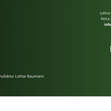
Lothar
Petra
inf
m
anufaktur Lothar Baumann