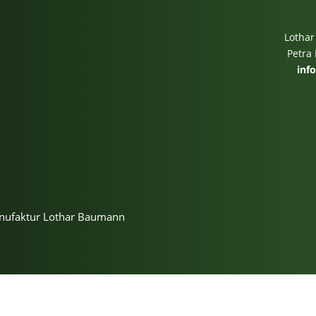
Lothar
Petra
inf
m
anufaktur Lothar Baumann