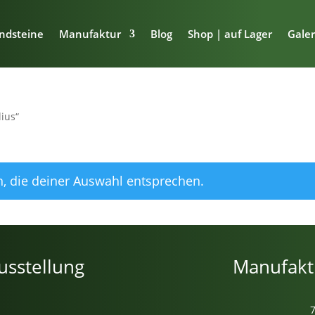
ndsteine
Manufaktur
Blog
Shop | auf Lager
Galer
lius“
, die deiner Auswahl entsprechen.
usstellung
Manufakt