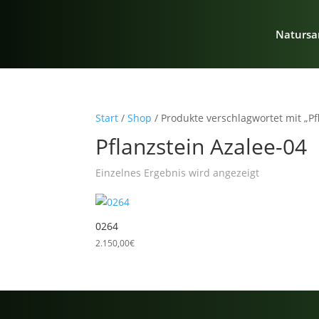
Natursa
Start
/
Shop
/ Produkte verschlagwortet mit „Pf
Pflanzstein Azalee-04
Einzelnes Ergebnis wird angezeigt
0264
2.150,00
€