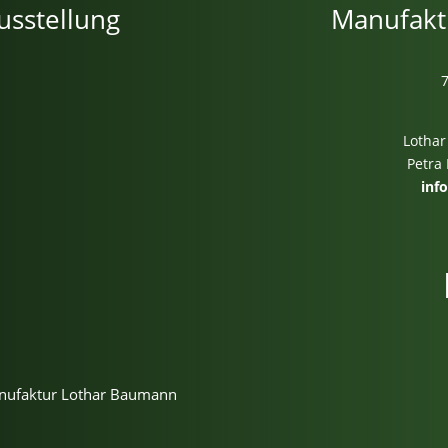
usstellung
Manufakt
Lothar
Petra
inf
m
anufaktur Lothar Baumann