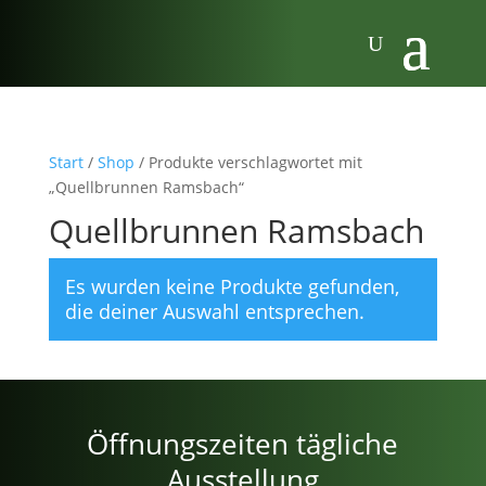
Start
/
Shop
/ Produkte verschlagwortet mit
„Quellbrunnen Ramsbach“
Quellbrunnen Ramsbach
Es wurden keine Produkte gefunden,
die deiner Auswahl entsprechen.
Öffnungszeiten tägliche
Ausstellung