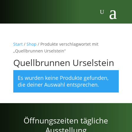
Start
/
Shop
/ Produkte verschlagwortet mit
„Quellbrunnen Urselstein“
Quellbrunnen Urselstein
Es wurden keine Produkte gefunden,
die deiner Auswahl entsprechen.
Öffnungszeiten tägliche
Ausstellung