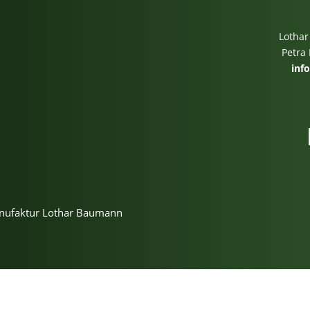
Lothar
Petra
inf
m
anufaktur Lothar Baumann