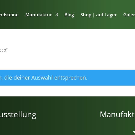
ndsteine
Manufaktur
Blog
Shop | auf Lager
Galer
cco“
, die deiner Auswahl entsprechen.
usstellung
Manufakt