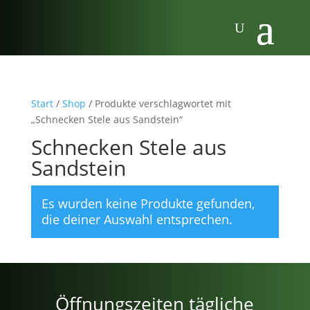
Start
/
Shop
/ Produkte verschlagwortet mit
„Schnecken Stele aus Sandstein“
Schnecken Stele aus
Sandstein
Es wurden keine Produkte gefunden,
die deiner Auswahl entsprechen.
Öffnungszeiten tägliche