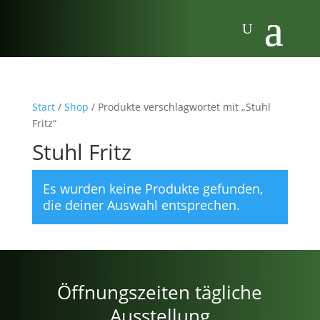
Start
/
Shop
/ Produkte verschlagwortet mit „Stuhl
Fritz“
Stuhl Fritz
Es wurden keine Produkte gefunden,
die deiner Auswahl entsprechen.
Öffnungszeiten tägliche
Ausstellung