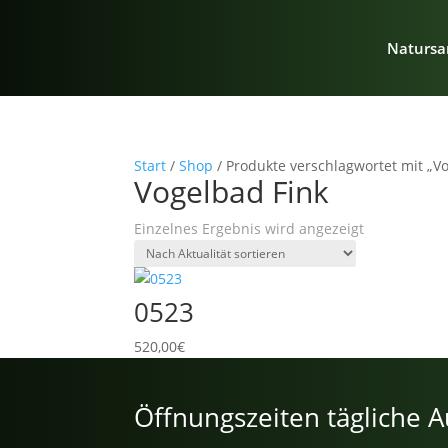
Natursa
Start
/
Shop
/ Produkte verschlagwortet mit „V
Vogelbad Fink
Einzelnes Ergebnis wird angezeigt
0523
520,00
€
Öffnungszeiten tägliche A