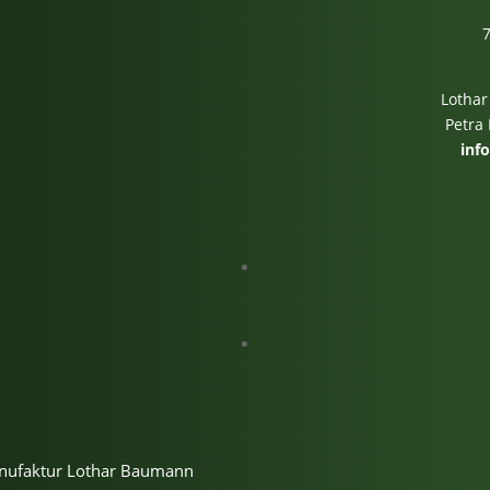
Lothar
Petra
inf
m
anufaktur Lothar Baumann