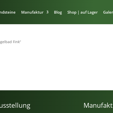
ndsteine
Manufaktur
Blog
Shop | auf Lager
Galer
ogelbad Fink“
usstellung
Manufakt