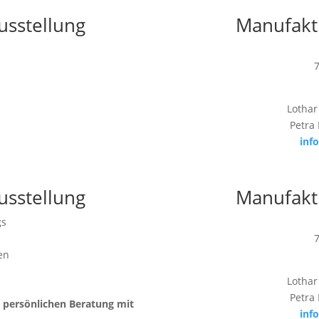
usstellung
Manufakt
Lothar
Petra
inf
usstellung
Manufakt
gs
en
Lothar
Petra
r persönlichen Beratung mit
inf