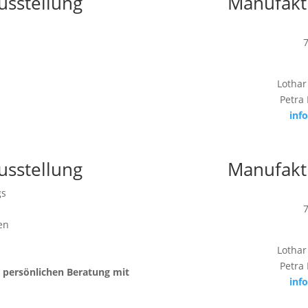
usstellung
Manufakt
Lothar
Petra
inf
usstellung
Manufakt
gs
en
Lothar
Petra
r persönlichen Beratung mit
inf