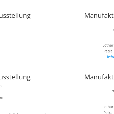
usstellung
Manufakt
Lothar
Petra
inf
usstellung
Manufakt
gs
en
Lothar
Petra