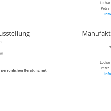
Lothar
Petra
inf
usstellung
Manufakt
gs
en
Lothar
Petra
r persönlichen Beratung mit
inf