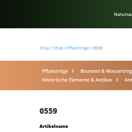
Natursa
Shop
/
Shop
/
Pflanztröge
/ 0559
Pflanztröge
Brunnen & Wassertrö
Historische Elemente & Antikes
Ant
0559
Artikelname