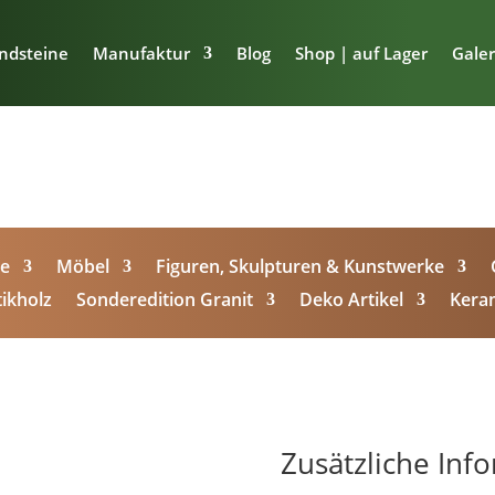
ndsteine
Manufaktur
Blog
Shop | auf Lager
Galer
ge
Möbel
Figuren, Skulpturen & Kunstwerke
ikholz
Sonderedition Granit
Deko Artikel
Kera
Zusätzliche Inf