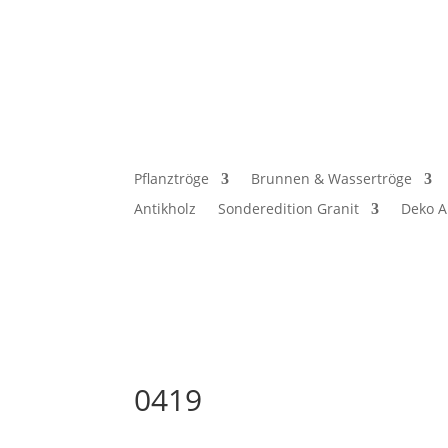
Pflanztröge
Brunnen & Wassertröge
Antikholz
Sonderedition Granit
Deko A
0419