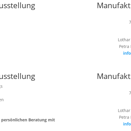
usstellung
Manufakt
Lothar
Petra
inf
usstellung
Manufakt
gs
en
Lothar
Petra
r persönlichen Beratung mit
inf