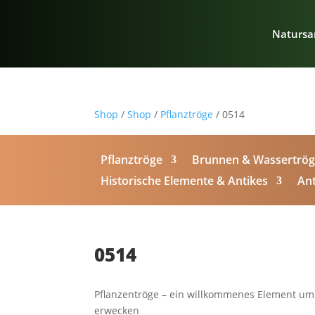
Natursa
Shop
/
Shop
/
Pflanztröge
/ 0514
Pflanztröge
Brunnen & Wassertrö
Historische Elemente & Antikes
Ant
0514
Pflanzentröge – ein willkommenes Element um
erwecken