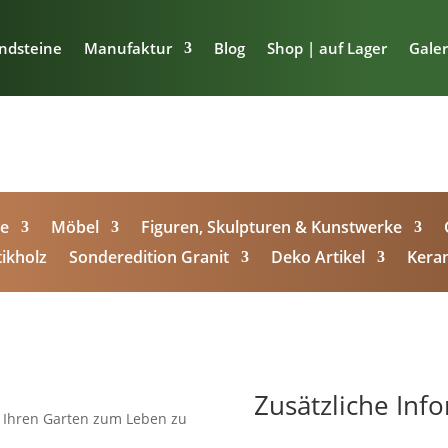
ndsteine
Manufaktur
Blog
Shop | auf Lager
Galer
ge
Möbel
Figuren, Skulpturen & Kunstwerke
ikholz
Sonderedition Granit
Deko Artikel
Kera
Zusätzliche Inf
 Ihren Garten zum Leben zu