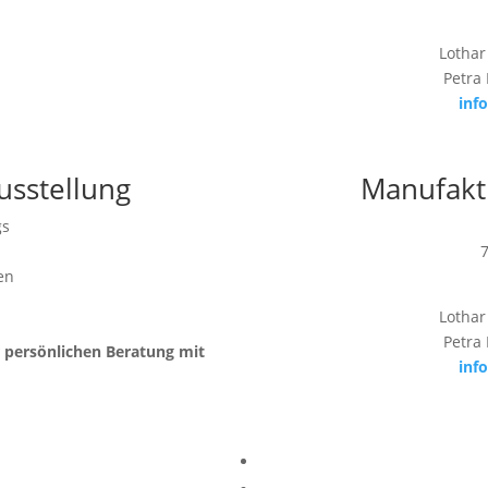
Lothar
Petra
inf
usstellung
Manufakt
gs
en
Lothar
Petra
r persönlichen Beratung mit
inf