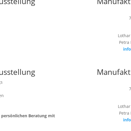
usstellung
Manufakt
Lothar
Petra
inf
usstellung
Manufakt
gs
en
Lothar
Petra
r persönlichen Beratung mit
inf